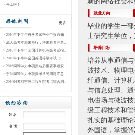
新的网络社会和
>
开工啦！
就业方向
更多
毕业的学生一部
士研究生学位，
>
2016年下半年自学考试毕业申报通知
>
成人高考本周末举行，快来看看注意事项吧
培养目标
>
2016年下半年全国计算机等级考试报名通告
>
2016年下半年全国英语等级考试（PETS）报名通知
培养从事通信与
>
2016同等学力申硕报名后重要事项安排表
波技术、物理电
>
宁波同等学力申硕报考常见问题汇总
纤通信、计算机
>
201604考期宁波工程学院考点综合测验缴费通知
与信息处理、通
电磁场与微波技
级工程技术和管
姓 名
扎实的基础理论
电 话
外国语，掌握解