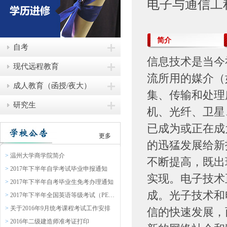
电子与通信工
简介
自考
信息技术是当今
现代远程教育
流所用的媒介（
成人教育（函授/夜大）
集、传输和处理
研究生
机、光纤、卫星
已成为或正在成
更多
的迅猛发展给新
>
温州大学商学院简介
不断提高，既出
>
2017年下半年自学考试毕业申报通知
实现。电子技术
>
2017年下半年自考毕业生免考办理通知
成。光子技术和
>
2017年下半年全国英语等级考试（PETS）报名通知
>
关于2016年9月统考课程考试工作安排
信的快速发展，
>
2016年二级建造师准考证打印