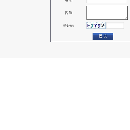
电 话
咨 询
验证码